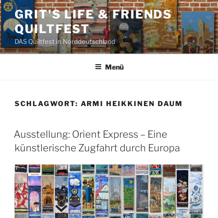
Zum
GRIT'S LIFE & FRIENDS
Inhalt
QUILTFEST
springen
DAS Quiltfest in Norddeutschland
Menü
SCHLAGWORT:
ARMI HEIKKINEN DAUM
Ausstellung: Orient Express – Eine
künstlerische Zugfahrt durch Europa