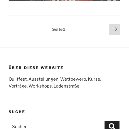
Beitragsnavigation
Näch
Seite
1
Seit
ÜBER DIESE WEBSITE
Quiltfest, Ausstellungen, Wettbewerb, Kurse,
Vorträge, Workshops, Ladenstraße
SUCHE
Suchen
Suche