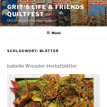
Zum
GRIT'S LIFE & FRIENDS
Inhalt
QUILTFEST
springen
DAS Quiltfest in Norddeutschland
Menü
SCHLAGWORT:
BLÄTTER
Isabelle Wiessler: Herbstblätter