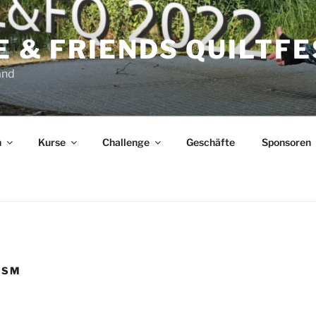
FE & FRIENDS QUILTF
and
n
Kurse
Challenge
Geschäfte
Sponsoren
HSM