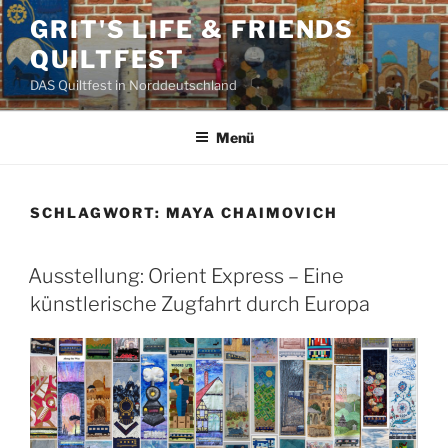
Zum
GRIT'S LIFE & FRIENDS
Inhalt
QUILTFEST
springen
DAS Quiltfest in Norddeutschland
Menü
SCHLAGWORT:
MAYA CHAIMOVICH
Ausstellung: Orient Express – Eine
künstlerische Zugfahrt durch Europa