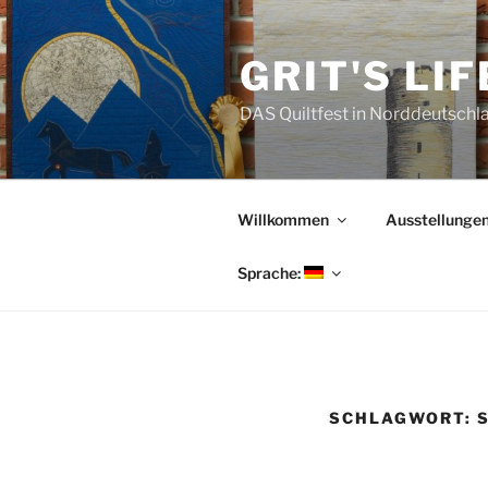
Zum
Inhalt
GRIT'S LI
springen
DAS Quiltfest in Norddeutschl
Willkommen
Ausstellunge
Sprache:
SCHLAGWORT: