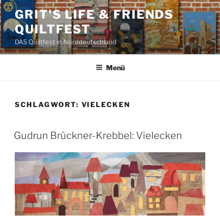
Zum
GRIT'S LIFE & FRIENDS
Inhalt
QUILTFEST
springen
DAS Quiltfest in Norddeutschland
Menü
SCHLAGWORT:
VIELECKEN
Gudrun Brückner-Krebbel: Vielecken